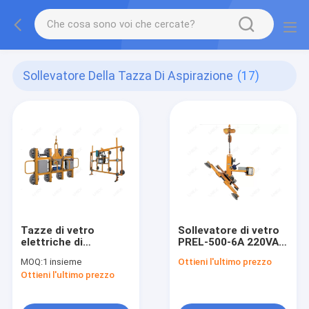
Sollevatore Della Tazza Di Aspirazione
(17)
Tazze di vetro
Sollevatore di vetro
elettriche di
PREL-500-6A 220VAC
aspirazione di vuoto
della tazza di
MOQ:
1 insieme
Ottieni l'ultimo prezzo
che portano
aspirazione di vuoto
Ottieni l'ultimo prezzo
sollevatore PL-500-8
elettrico
PL-1000-8