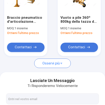
Giro della fabbrica
Controllo di qualità
Braccio pneumatico
Vuoto a pile 360º
d'articolazione
800kg della tazza del
Contattici
industriale BL-150
sollevatore della
MOQ:
1 insieme
MOQ:
1 insieme
200KG del
tazza di aspirazione
Ottieni l'ultimo prezzo
Ottieni l'ultimo prezzo
manipolatore
Notizie
Richieda una citazione
Contattaci
Contattaci
Osservi più
sigillante di vetro del silicone
Sigillante di verniciatura strutturale
Lasciate Un Messaggio
Ti Risponderemo Velocemente
sigillante di vetro d'isolamento
Distanziatore della finestra di alluminio