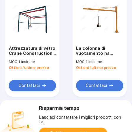
Attrezzatura di vetro
La colonna di
Crane Construction
vuotamento ha
DI X-Y del sollevatore
montato Jib Crane
MOQ:
1 insieme
MOQ:
1 insieme
della struttura
Industrial Handling
Ottieni l'ultimo prezzo
Ottieni l'ultimo prezzo
portale pneumatica
Equipment
Contattaci
Contattaci
Risparmia tempo
Lasciaci contattare i migliori prodotti con
te.