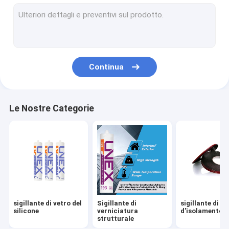
diseccante del setaccio molecolare
Film dello strato intermedio di PVB
EVA Lamination Film
Continua
film astuto
Strumenti stridenti di vetro
Le Nostre Categorie
Strumenti di perforazione di vetro
Hardware di vetro
Pittura di vetro degli smalti
Sollevatore della tazza di aspirazione
sigillante di vetro del
Sigillante di
sigillante di ve
Scaffali di vetro di stoccaggio
silicone
verniciatura
d'isolamento
strutturale