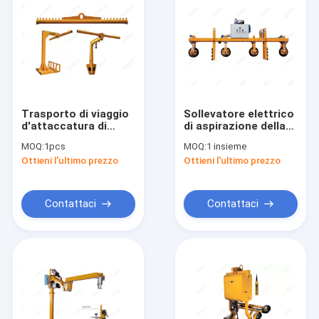
Trasporto di viaggio
Sollevatore elettrico
d'attaccatura di
di aspirazione della
Antivari Crane For
lamiera sottile della
MOQ:
1pcs
MOQ:
1 insieme
Raw Glass Packs
tazza di vuoto del
Ottieni l'ultimo prezzo
Ottieni l'ultimo prezzo
manipolatore per lo
scarico di vetro
Contattaci
Contattaci
Casa
Prodotti
Circa noi