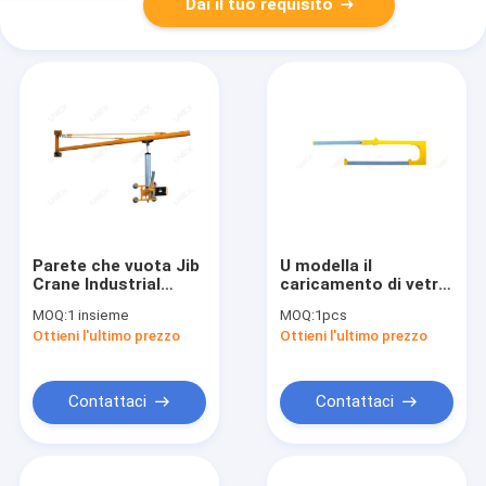
Dai il tuo requisito
Parete che vuota Jib
U modella il
Crane Industrial
caricamento di vetro
Processing
e lo scarico della
MOQ:
1 insieme
MOQ:
1pcs
Equipment
macchina del
Ottieni l'ultimo prezzo
Ottieni l'ultimo prezzo
sollevatore del
collegamento
Contattaci
Contattaci