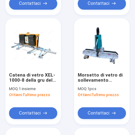
Contattaci
Contattaci
Catena di vetro XEL-
Morsetto di vetro di
1000-8 della gru del
sollevamento
sollevatore 1000kg
orizzontale
MOQ:
1 insieme
MOQ:
1pcs
della tazza di
resistente di LC
Ottieni l'ultimo prezzo
Ottieni l'ultimo prezzo
aspirazione di vuoto
dell'italiano 1000KG
della batteria
Contattaci
Contattaci