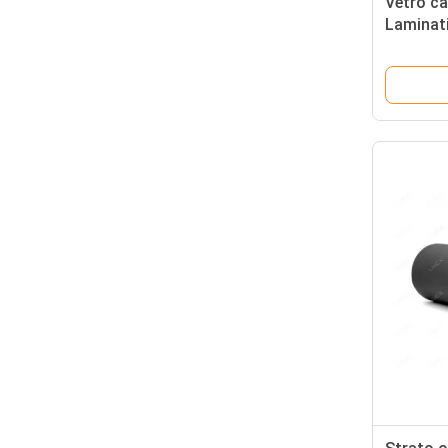
Vetro ca
Laminat
della col