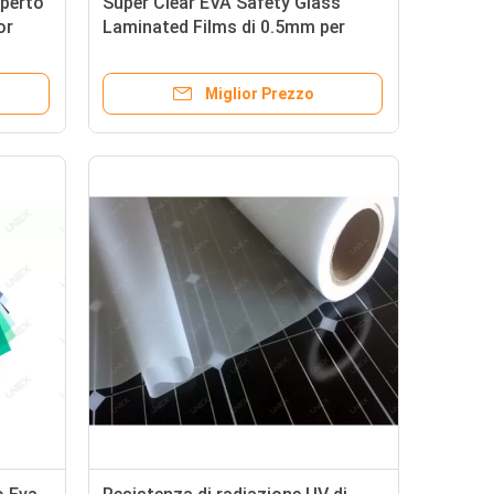
aperto
Super Clear EVA Safety Glass
or
Laminated Films di 0.5mm per
all'aperto
Miglior Prezzo