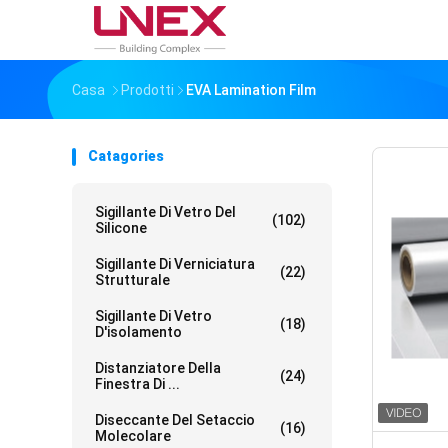
Casa
Prodotti
EVA Lamination Film
Catagories
Sigillante Di Vetro Del
(102)
Silicone
Sigillante Di Verniciatura
(22)
Strutturale
Sigillante Di Vetro
(18)
D'isolamento
Distanziatore Della
(24)
Finestra Di ...
Diseccante Del Setaccio
(16)
Molecolare