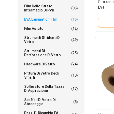
film del
Film Dello Strato
Eva
(35)
Intermedio Di PVB
EVA Lamination Film
(16)
Film Astuto
(12)
Strumenti Stridenti Di
(29)
Vetro
Strumenti Di
(25)
Perforazione Di Vetro
Hardware Di Vetro
(24)
Pittura Di Vetro Degli
(10)
Smalti
Sollevatore Della Tazza
(17)
Di Aspirazione
Scaffali Di Vetro Di
(8)
Stoccaggio
Pezzi Di Ricambio Ed