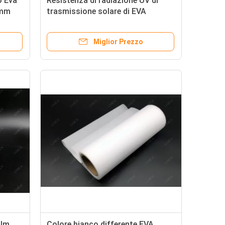
o Eva
Resistenza di radiazione UV di
8mm
trasmissione solare di EVA
Lamination Film Sheet High
0.76mm
Miglior Prezzo
ilm
Colore bianco differente EVA