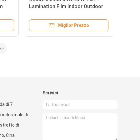
mm
Lamination Film Indoor Outdoor
ro
per vetro laminato architettonico
Miglior Prezzo
>>
Scrivici
a di 7
 industriale di
stretto di
no, Cina