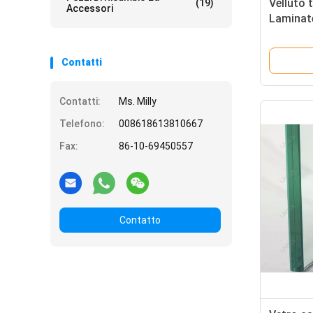
Velluto 
(19)
Accessori
Laminat
Contatti
Contatti:
Ms. Milly
Telefono:
008618613810667
Fax:
86-10-69450557
Contatto