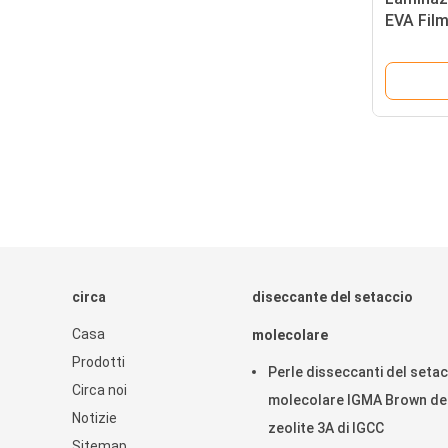
EVA Fil
circa
diseccante del setaccio
Casa
molecolare
Prodotti
Perle disseccanti del setac
Circa noi
molecolare IGMA Brown de
Notizie
zeolite 3A di IGCC
Sitemap