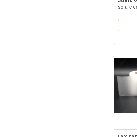
Strato o
solare d
Laminati
Laminazi