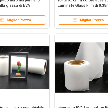
paco nero del pannello
forte 0.76mm colore adesiv
ella glassa di EVA
Laminate Glass Film di 0.3
on Film For Double
0.5mm 2300mm
Miglior Prezzo
Miglior Prezzo
one di vetro scambiabile
sicurezza EVA Lamination F