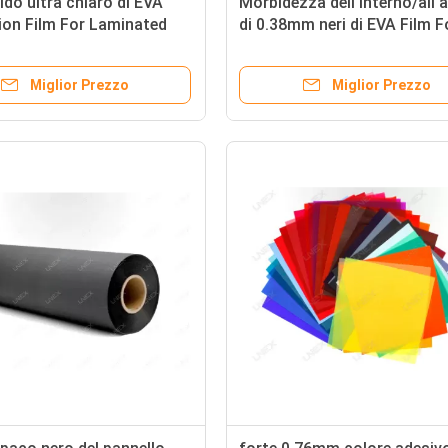
ldo ultra chiaro di EVA
Morbidezza dell'interno/all'
ion Film For Laminated
di 0.38mm neri di EVA Film F
ata all'aperto
Glass Lamination
Miglior Prezzo
Miglior Prezzo