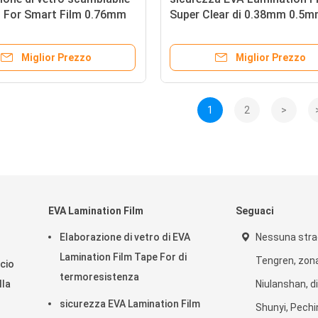
m For Smart Film 0.76mm
Super Clear di 0.38mm 0.5
0.76mm trasparente per vet
Miglior Prezzo
Miglior Prezzo
1
2
>
EVA Lamination Film
Seguaci
Elaborazione di vetro di EVA
Nessuna strad
Lamination Film Tape For di
Tengren, zona
cio
termoresistenza
lla
Niulanshan, di
sicurezza EVA Lamination Film
Shunyi, Pechi