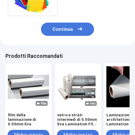
Film di 0.38mm 0.5mm
2300mm
Continua
Prodotti Raccomandati
film della
vetro e strati
Laminazione di
laminazione di
intermedi di 0.50mm
architettonica
0.50mm Eva
Eva Lamination Film
Lamination Fi
For Decorative
Safety
Miglior prezzo
Miglior prezzo
Miglior pr