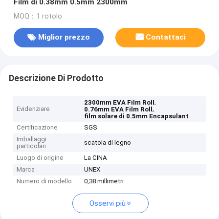
Film di 0.38mm 0.5mm 2300mm
MOQ：1 rotolo
Miglior prezzo
Contattaci
Descrizione Di Prodotto
,
2300mm EVA Film Roll
Evidenziare
,
0.76mm EVA Film Roll
film solare di 0.5mm Encapsulant
Certificazione
SGS
Imballaggi
scatola di legno
particolari
Luogo di origine
La CINA
Marca
UNEX
Numero di modello
0,38 millimetri
Osservi più