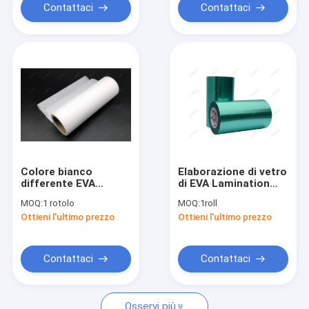
Contattaci
Contattaci
Colore bianco
Elaborazione di vetro
differente EVA
di EVA Lamination
Lamination Film
Film Tape For di
MOQ:
1 rotolo
MOQ:
1roll
Indoor Outdoor per
termoresistenza
Ottieni l'ultimo prezzo
Ottieni l'ultimo prezzo
vetro laminato
architettonico
Contattaci
Contattaci
Osservi più