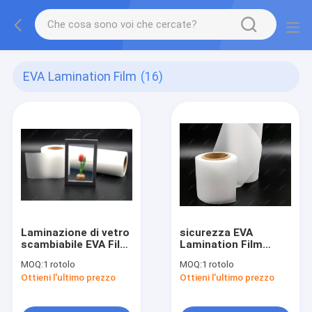
EVA Lamination Film
(16)
Laminazione di vetro
sicurezza EVA
scambiabile EVA Film
Lamination Film
For Smart Film
Super Clear di
MOQ:
1 rotolo
MOQ:
1 rotolo
0.76mm
0.38mm 0.5mm
Ottieni l'ultimo prezzo
Ottieni l'ultimo prezzo
0.76mm trasparente
per vetro