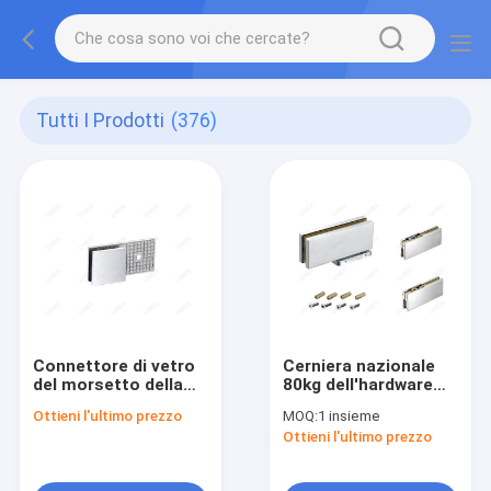
Tutti I Prodotti
(376)
Connettore di vetro
Cerniera nazionale
del morsetto della
80kg dell'hardware
porta della doccia del
della porta da 360
Ottieni l'ultimo prezzo
MOQ:
1 insieme
bagno di acciaio
gradi della primavera
Ottieni l'ultimo prezzo
inossidabile
di vetro del
dell'hardware da 180
pavimento
gradi