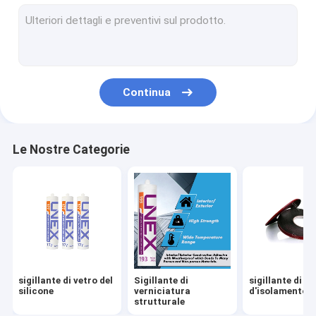
diseccante del setaccio molecolare
Film dello strato intermedio di PVB
EVA Lamination Film
Continua
film astuto
Strumenti stridenti di vetro
Le Nostre Categorie
Strumenti di perforazione di vetro
Hardware di vetro
Pittura di vetro degli smalti
Sollevatore della tazza di aspirazione
sigillante di vetro del
Sigillante di
sigillante di ve
Scaffali di vetro di stoccaggio
silicone
verniciatura
d'isolamento
strutturale