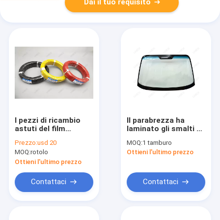
Dai il tuo requisito
I pezzi di ricambio
Il parabrezza ha
astuti del film
laminato gli smalti di
argentano il filo di
vetro dipinge
Prezzo:
usd 20
MOQ:
1 tamburo
rame placcato
l'automobile del
MOQ:
rotolo
Ottieni l'ultimo prezzo
fuoco di Ez ha
temperato il nero
Ottieni l'ultimo prezzo
Contattaci
Contattaci