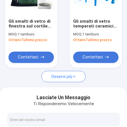
Giro della fabbrica
Controllo di qualità
Gli smalti di vetro di
Gli smalti di vetro
finestra sul cortile
temperati ceramici
Contattici
dipingono la maglia
dipingono i colori
MOQ:
1 tamburo
MOQ:
1 tamburo
d'argento conduttiva
metallici senza
Ottieni l'ultimo prezzo
Ottieni l'ultimo prezzo
di adesione 200 della
piombo
Notizie
pasta
Richieda una citazione
Contattaci
Contattaci
Osservi più
sigillante di vetro del silicone
Sigillante di verniciatura strutturale
Lasciate Un Messaggio
Ti Risponderemo Velocemente
sigillante di vetro d'isolamento
Distanziatore della finestra di alluminio