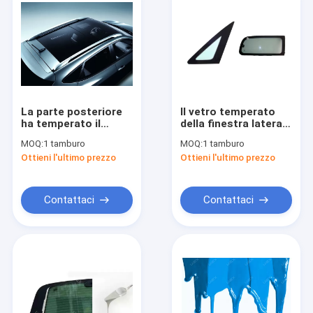
La parte posteriore
Il vetro temperato
ha temperato il
della finestra laterale
tettuccio apribile di
smalta lo smalto
MOQ:
1 tamburo
MOQ:
1 tamburo
vetro della vernice a
automobilistico
Ottieni l'ultimo prezzo
Ottieni l'ultimo prezzo
smalto del radiatore
Contattaci
Contattaci
Casa
Prodotti
Circa noi