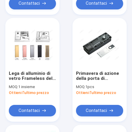
Contattaci
Contattaci
Lega di alluminio di
Primavera di azione
vetro Frameless del
della porta di
montaggio della
Inspissate la doppia
MOQ:
1 insieme
MOQ:
1pcs
toppa della porta
di pavimento della
Ottieni l'ultimo prezzo
Ottieni l'ultimo prezzo
dell'hardware 12mm
cerniera di angolo di
vetro di Muti
munisce resistente
di cardini
Contattaci
Contattaci