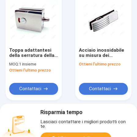
Toppa adattantesi
Acciaio inossidabile
della serratura della
su misura dei
porta di vetro
montaggi 304
MOQ:
1 insieme
Ottieni l'ultimo prezzo
Frameless del piatto
inferiori di vetro
Ottieni l'ultimo prezzo
di acciaio
speciali della toppa
inossidabile per il
della porta
bagno
Contattaci
Contattaci
Risparmia tempo
Lasciaci contattare i migliori prodotti con
te.