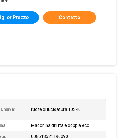
lari:
iglior Prezzo
Contatto
 Chiave:
ruote di lucidatura 10S40
na:
Macchina diritta e doppia ecc
app:
008613521196090