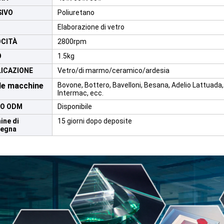
SIVO
Poliuretano
Elaborazione di vetro
OCITÀ
2800rpm
O
1.5kg
ICAZIONE
Vetro/di marmo/ceramico/ardesia
le macchine
Bovone, Bottero, Bavelloni, Besana, Adelio Lattuada, 
Intermac, ecc.
 O ODM
Disponibile
ine di
15 giorni dopo deposite
egna