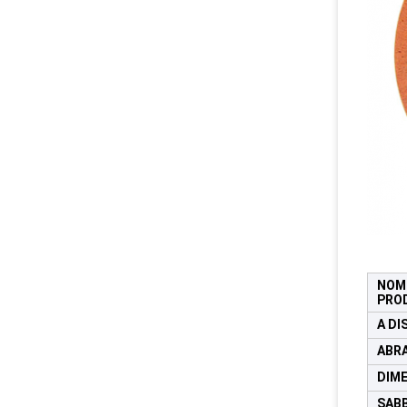
NOME
PRO
A DI
ABR
DIM
SABB