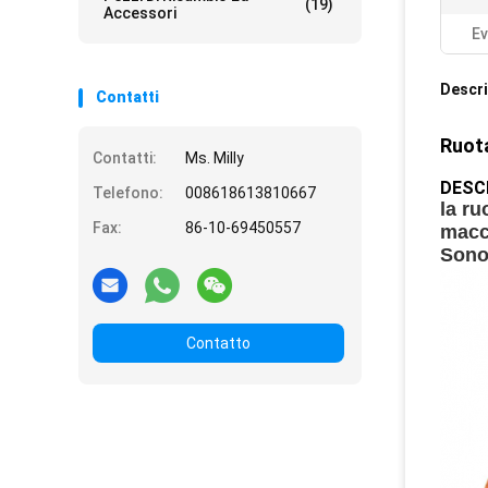
(19)
Accessori
Ev
Descri
Contatti
Ruota
Contatti:
Ms. Milly
DESC
Telefono:
008618613810667
la ru
Fax:
86-10-69450557
macc
Sono 
Contatto