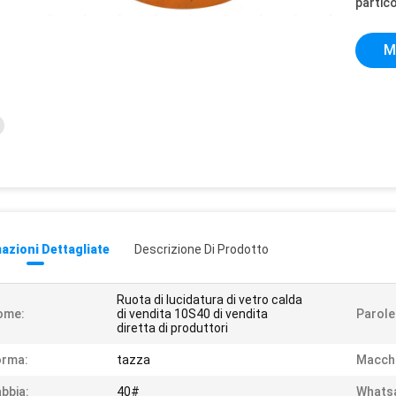
partico
M
azioni Dettagliate
Descrizione Di Prodotto
Ruota di lucidatura di vetro calda
ome:
di vendita 10S40 di vendita
Parole
diretta di produttori
orma:
tazza
Macchi
bbia:
40#
Whats