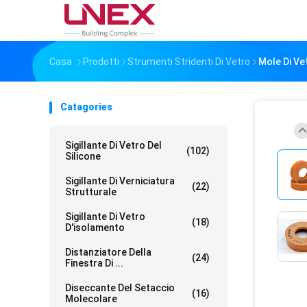
Casa
Prodotti
Strumenti Stridenti Di Vetro
Mole Di Ve
Catagories
Sigillante Di Vetro Del
(102)
Silicone
Sigillante Di Verniciatura
(22)
Strutturale
Sigillante Di Vetro
(18)
D'isolamento
Distanziatore Della
(24)
Finestra Di ...
Diseccante Del Setaccio
(16)
Molecolare