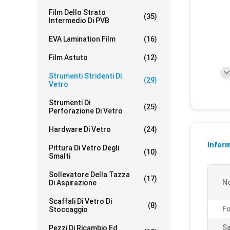
Film Dello Strato
(35)
Intermedio Di PVB
EVA Lamination Film
(16)
Film Astuto
(12)
Strumenti Stridenti Di
(29)
Vetro
Strumenti Di
(25)
Perforazione Di Vetro
Hardware Di Vetro
(24)
Inform
Pittura Di Vetro Degli
(10)
Smalti
Sollevatore Della Tazza
(17)
N
Di Aspirazione
Scaffali Di Vetro Di
(8)
F
Stoccaggio
Sa
Pezzi Di Ricambio Ed