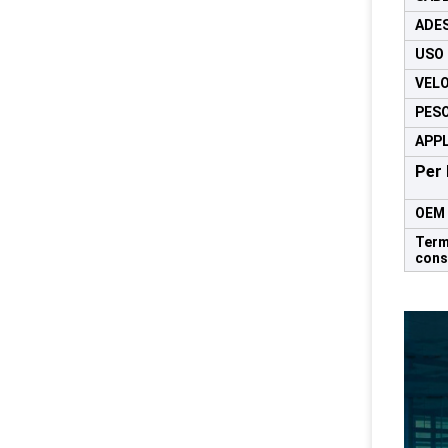
ADE
USO
VEL
PES
APPL
Per 
OEM
Term
cons