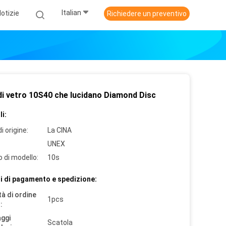
Italian
otizie
Richiedere un preventivo
di vetro 10S40 che lucidano Diamond Disc
i:
i origine:
La CINA
UNEX
 di modello:
10s
i di pagamento e spedizione:
à di ordine
1pcs
:
aggi
Scatola