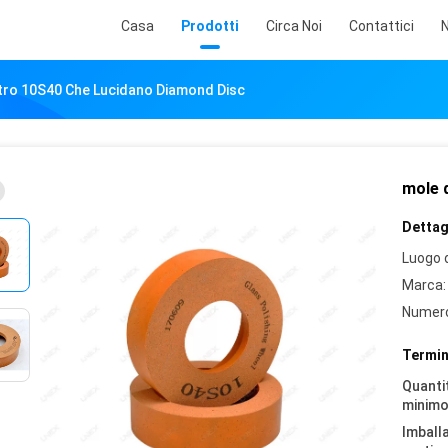
Casa
Prodotti
Circa Noi
Contattici
N
tro 10S40 Che Lucidano Diamond Disc
mole 
Dettagl
Luogo d
Marca:
Numero
Termin
Quantit
minimo
Imball