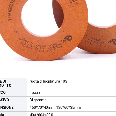
 DI
ruota di lucidatura 10S
DOTTO
SCO
Tazza
ASIVO
Di gomma
ENSIONE
150*70*40mm, 130*60*35mm
IA
40#/60#/80#