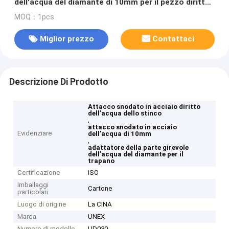
dell'acqua del diamante di 10mm per il pezzo diritto
dello stinco del trapano
MOQ：1pcs
Miglior prezzo
Contattaci
Descrizione Di Prodotto
Attacco snodato in acciaio diritto
dell'acqua dello stinco
,
attacco snodato in acciaio
Evidenziare
dell'acqua di 10mm
,
adattatore della parte girevole
dell'acqua del diamante per il
trapano
Certificazione
ISO
Imballaggi
Cartone
particolari
Luogo di origine
La CINA
Marca
UNEX
Numero di modello
UD030