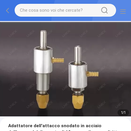
1
/
1
Adattatore dell'attacco snodato in acciaio