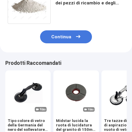
dei pezzi di ricambio e degli
accessori di UNEX per la
macchina per la frantumazione
di vetro
Continua
Prodotti Raccomandati
Tipo colore di vetro
Midstar lucida la
Tre tazze di 
della Germania del
ruota di lucidatura
di aspirazione 
nero del sollevatore
del granito di 150mm
vuoto di vetro 