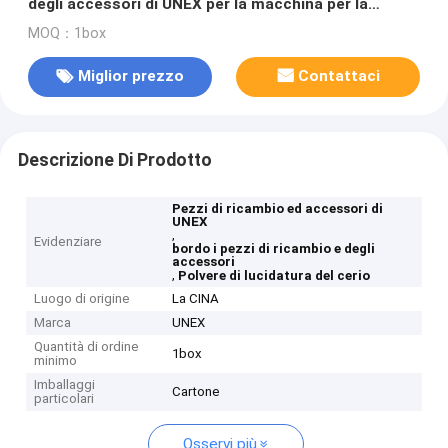
degli accessori di UNEX per la macchina per la
frantumazione di vetro
MOQ：1box
Miglior prezzo
Contattaci
Descrizione Di Prodotto
Pezzi di ricambio ed accessori di
UNEX
,
Evidenziare
bordo i pezzi di ricambio e degli
accessori
,
Polvere di lucidatura del cerio
Luogo di origine
La CINA
Marca
UNEX
Quantità di ordine
1box
minimo
Imballaggi
Cartone
particolari
Osservi più