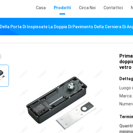
Casa
Prodotti
Circa Noi
Contattici
N
Della Porta Di Inspissate La Doppia Di Pavimento Della Cerniera Di An
Primav
doppia
vetro 
Dettagl
Luogo d
Marca:
Numero
Termin
Quantit
minimo