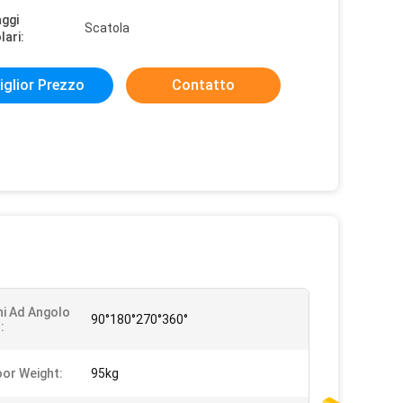
aggi
Scatola
lari:
iglior Prezzo
Contatto
hi Ad Angolo
90°180°270°360°
:
or Weight:
95kg