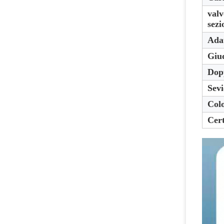
valv
sezi
Adat
Giud
Dopp
Sevi
Col
Cert