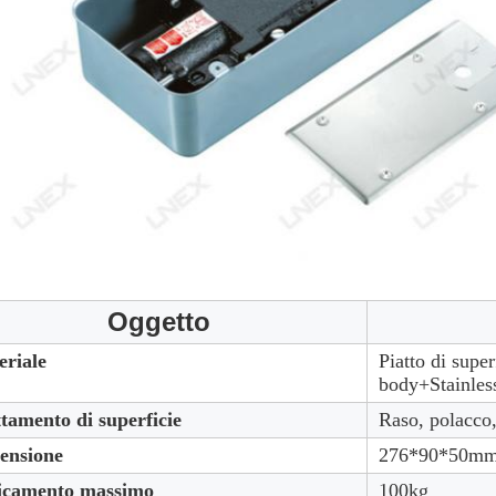
Oggetto
eriale
Piatto di super
body+Stainles
tamento di superficie
Raso, polacco,
ensione
276*90*50m
icamento massimo
100kg