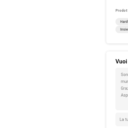
Prodot
Hard
Insi
Vuoi
Sono
mun
Gra
Asp