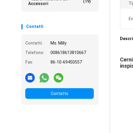
(19)
Ti
Accessori
Ev
Contatti
Descri
Contatti:
Ms. Milly
Telefono:
008618613810667
Cerni
Fax:
86-10-69450557
inspi
Contatto