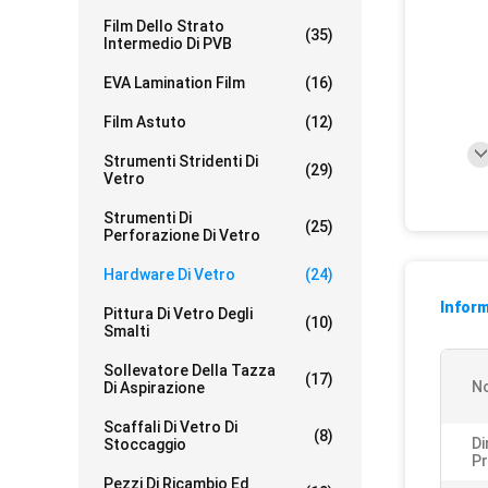
Film Dello Strato
(35)
Intermedio Di PVB
EVA Lamination Film
(16)
Film Astuto
(12)
Strumenti Stridenti Di
(29)
Vetro
Strumenti Di
(25)
Perforazione Di Vetro
Hardware Di Vetro
(24)
Inform
Pittura Di Vetro Degli
(10)
Smalti
Sollevatore Della Tazza
(17)
N
Di Aspirazione
Scaffali Di Vetro Di
(8)
Di
Stoccaggio
Pr
Pezzi Di Ricambio Ed