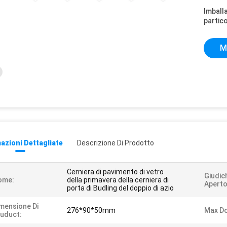
Imball
partico
M
azioni Dettagliate
Descrizione Di Prodotto
Cerniera di pavimento di vetro
Giudic
ome:
della primavera della cerniera di
Aperto
porta di Budling del doppio di azio
mensione Di
276*90*50mm
Max Do
uduct: