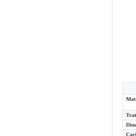
Mat
Trat
Dim
Car