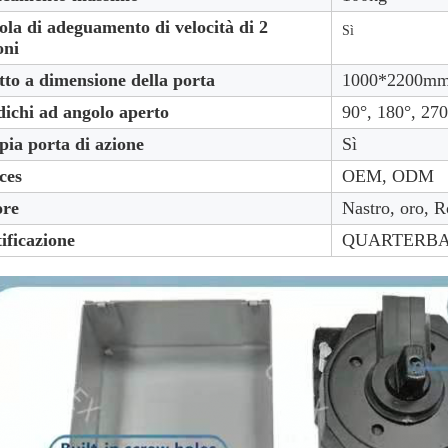
ola di adeguamento di velocità di 2
Sì
oni
to a dimensione della porta
1000*2200m
ichi ad angolo aperto
90°, 180°, 270
ia porta di azione
Sì
ces
OEM, ODM
ore
Nastro, oro, 
ificazione
QUARTERBACK