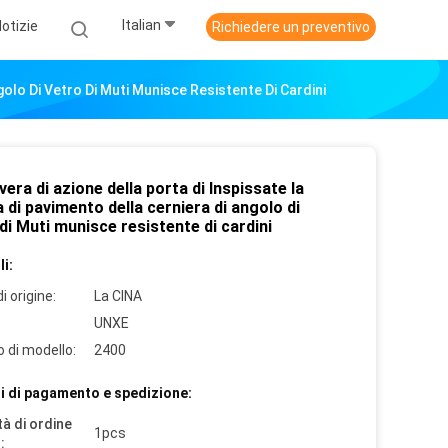
Italian
otizie
Richiedere un preventivo
golo Di Vetro Di Muti Munisce Resistente Di Cardini
era di azione della porta di Inspissate la
 di pavimento della cerniera di angolo di
di Muti munisce resistente di cardini
i:
i origine:
La CINA
UNXE
 di modello:
2400
i di pagamento e spedizione:
à di ordine
1pcs
: