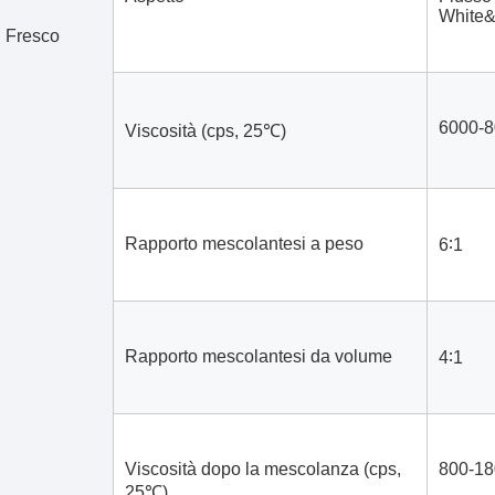
White&
Fresco
6000-
Viscosità (cps, 25℃)
Rapporto mescolantesi a peso
6∶1
Rapporto mescolantesi da volume
4∶1
Viscosità dopo la mescolanza (cps, 
800-18
25℃)