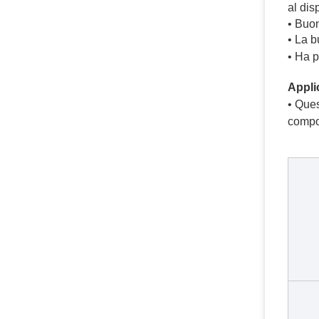
al dis
• Buon
•
 La b
• 
Ha p
Appli
• 
Ques
compon