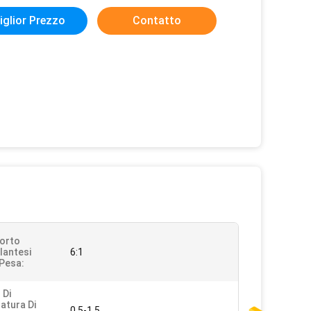
iglior Prezzo
Contatto
porto
antesi
6:1
 Pesa:
 Di
atura Di
0.5-1.5