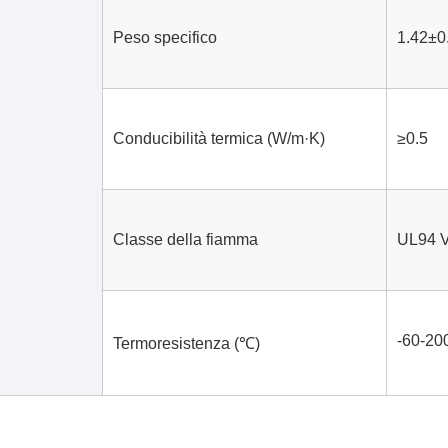
Peso specifico
1.42±0
Conducibilità termica (W/m·K)
≥0.5
Classe della fiamma
UL94 V
-60-20
Termoresistenza (℃)