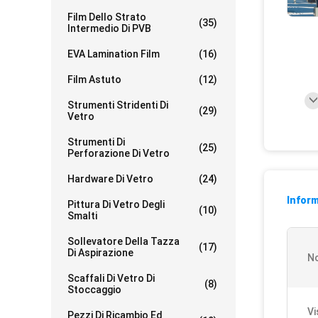
Film Dello Strato
(35)
Intermedio Di PVB
EVA Lamination Film
(16)
Film Astuto
(12)
Strumenti Stridenti Di
(29)
Vetro
Strumenti Di
(25)
Perforazione Di Vetro
Hardware Di Vetro
(24)
Inform
Pittura Di Vetro Degli
(10)
Smalti
Sollevatore Della Tazza
(17)
Di Aspirazione
N
Scaffali Di Vetro Di
(8)
Stoccaggio
Vi
Pezzi Di Ricambio Ed