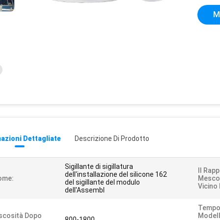
M
azioni Dettagliate
Descrizione Di Prodotto
Sigillante di sigillatura
Il Rap
dell'installazione del silicone 162
ome:
Mescol
del sigillante del modulo
Vicino
dell'Assembl
Tempo
scosità Dopo
Modell
800-1800