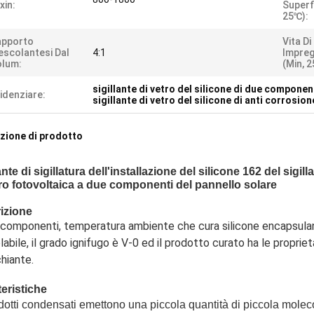
xin:
Superfi
25℃):
apporto
Vita Di
scolantesi Dal
4:1
Impre
olum:
(min, 
sigillante di vetro del silicone di due componen
idenziare:
sigillante di vetro del silicone di anti corrosion
zione di prodotto
ante di sigillatura dell'installazione del silicone 162 del sig
tro fotovoltaica a due componenti del pannello solare
izione
componenti, temperatura ambiente che cura silicone encapsulant
labile, il grado ignifugo è V-0 ed il prodotto curato ha le proprie
hiante.
teristiche
odotti condensati emettono una piccola quantità di piccola moleco