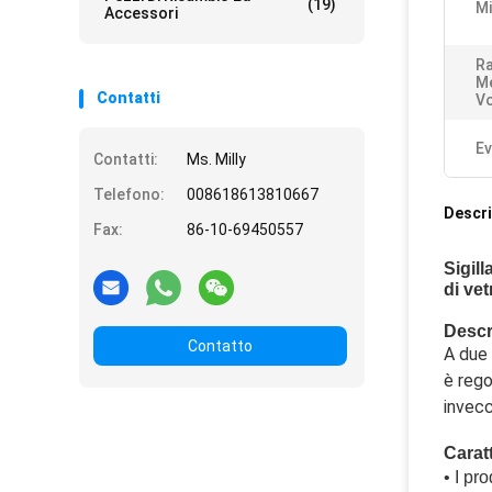
(19)
Mi
Accessori
R
Me
Contatti
V
Ev
Contatti:
Ms. Milly
Telefono:
008618613810667
Descri
Fax:
86-10-69450557
Sigill
di ve
Descr
Contatto
A due 
è rego
invecc
Carat
• 
I pr