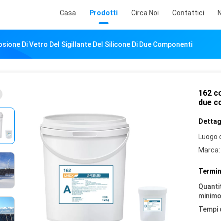
Casa
Prodotti
Circa Noi
Contattici
N
sione Di Vetro Del Sigillante Del Silicone Di Due Componenti
162 co
due c
Dettagl
Luogo d
Marca:
Termin
Quantit
minimo
Tempi 