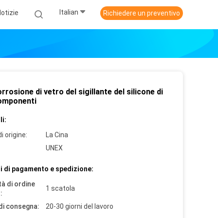
Italian
otizie
Richiedere un preventivo
rrosione di vetro del sigillante del silicone di
omponenti
i:
i origine:
La Cina
UNEX
i di pagamento e spedizione:
à di ordine
1 scatola
:
di consegna:
20-30 giorni del lavoro