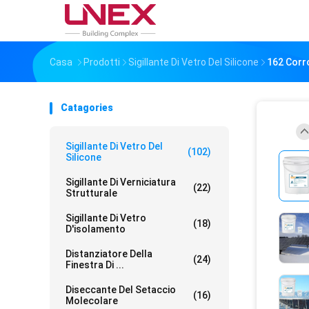
Casa
Prodotti
Sigillante Di Vetro Del Silicone
162 Corro
Catagories
Sigillante Di Vetro Del
(102)
Silicone
Sigillante Di Verniciatura
(22)
Strutturale
Sigillante Di Vetro
(18)
D'isolamento
Distanziatore Della
(24)
Finestra Di ...
Diseccante Del Setaccio
(16)
Molecolare