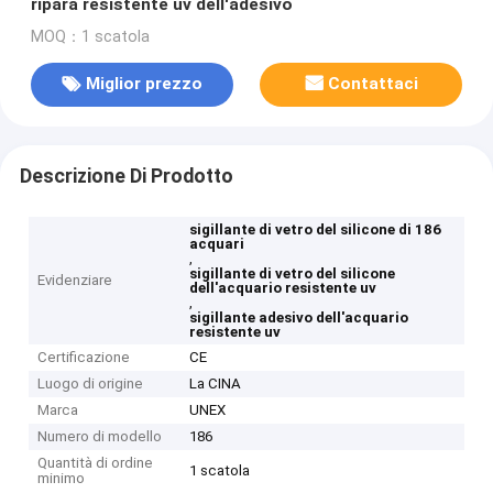
ripara resistente uv dell'adesivo
MOQ：1 scatola
Miglior prezzo
Contattaci
Descrizione Di Prodotto
sigillante di vetro del silicone di 186
acquari
,
sigillante di vetro del silicone
Evidenziare
dell'acquario resistente uv
,
sigillante adesivo dell'acquario
resistente uv
Certificazione
CE
Luogo di origine
La CINA
Marca
UNEX
Numero di modello
186
Quantità di ordine
1 scatola
minimo