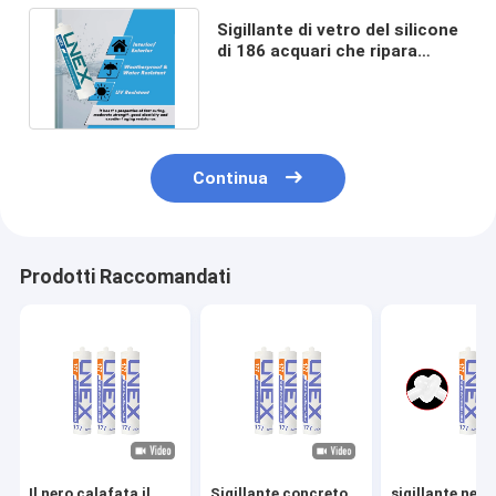
Sigillante di vetro del silicone
di 186 acquari che ripara
resistente uv dell'adesivo
Continua
Prodotti Raccomandati
Il nero calafata il
Sigillante concreto
sigillante neut