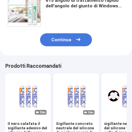
615 angolo di trattamento rapido
dell'angolo del giunto di Windows
del poliuretano della componente
adesiva del sigillante due del
silicone
Continua
Prodotti Raccomandati
Il nero calafata il
Sigillante concreto
sigillante neut
sigillante adesivo del
neutrale del silicone
del silicone 17