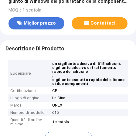
giunto di Windows del poliuretano della componente
adesiva del sigillante due del silicone
MOQ：1 scatola
Miglior prezzo
Contattaci
Descrizione Di Prodotto
,
un sigillante adesivo di 615 siliconi
sigillante adesivo di trattamento
rapido del silicone
Evidenziare
,
sigillante asciutto rapido del silicone
di due componenti
Certificazione
CE
Luogo di origine
La Cina
Marca
UNEX
Numero di modello
615
Quantità di ordine
1 scatola
minimo