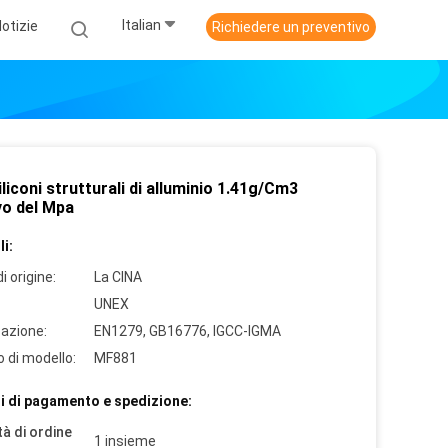
Italian
otizie
Richiedere un preventivo
iliconi strutturali di alluminio 1.41g/Cm3
vo del Mpa
i:
i origine:
La CINA
UNEX
cazione:
EN1279, GB16776, IGCC-IGMA
 di modello:
MF881
i di pagamento e spedizione:
à di ordine
1 insieme