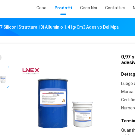
Casa
Prodotti
Circa Noi
Contattici
N
97 Siliconi Strutturali Di Alluminio 1.41g/Cm3 Adesivo Del Mpa
0,97 s
adesi
Dettagl
Luogo d
Marca:
Certifi
Numero
Termin
Quantit