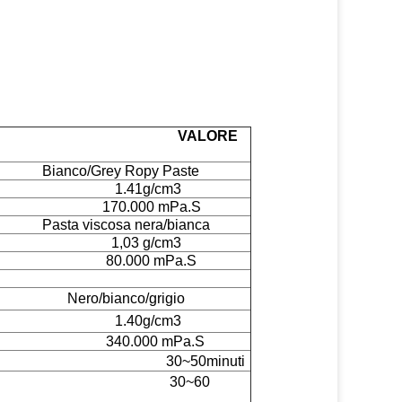
LA PROVA
VALORE
o
Bianco/Grey Ropy Paste
tà
1.41g/cm3
ità
170.000 mPa.S
o
Pasta viscosa nera/bianca
tà
1,03 g/cm3
ità
80.000 mPa.S
to
Nero/bianco/grigio
tà
1.40g/cm3
ità
340.000 mPa.S
e (23℃.50%)
30~50minuti
 (23℃, 50%)
30~60