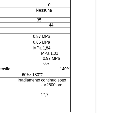
to (50℃) 0
sposto
Nessuna
 24h
35
riva A-14
44
℃
0,97 MPa
℃
0,85 MPa
0℃
MPa 1,84
ia calda
MPa 1,01
 Acqua UV
0,97 MPa
i guasto
0%
i forza di Max.Tensile
140%
nza
-60%~180℃
ono
Irradiamento continuo sotto
0 ore,
umidità (MVTR)
17,7
gas (AR)