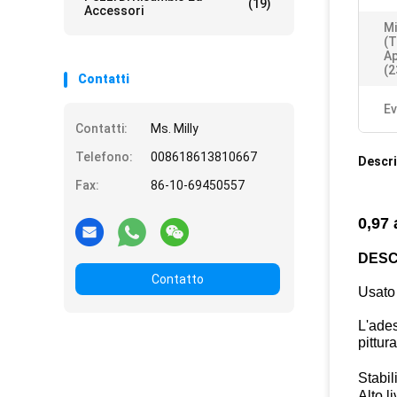
(19)
Accessori
Mi
(t
Ap
(2
Contatti
Ev
Contatti:
Ms. Milly
Telefono:
008618613810667
Descri
Fax:
86-10-69450557
0,97 
DESC
Contatto
Usato 
L'ades
pittur
Stabil
Alto l