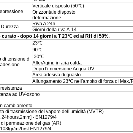
Verticale dispos
epressione
Orizzontale di
deformazione
Riva A
Durezza
Giorni della 
curato - dopo 14 giorni a T 23℃ ed al RH di 50%.
23
90
-3
 di tensione di
AfterAging in ar
adesione
Dopo l'immersione
Area adesiva d
Allungamento 23℃ nell'ambito d
ermoresiste
esistenza ad UV-oz
acqua UV250
n cambiamento
ocita di trasmissione del vapore dell'
2.24hours.2mm] - EN1279/4
sso di permeazione del 
103lgr/m2hrsl.EN1279/4