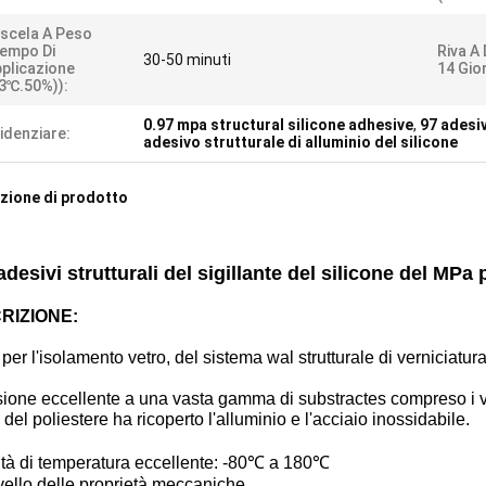
scela A Peso
empo Di
Riva A
30-50 minuti
plicazione
14 Gior
3℃.50%)):
0.97 mpa structural silicone adhesive
,
97 adesiv
idenziare:
adesivo strutturale di alluminio del silicone
zione di prodotto
adesivi strutturali del sigillante del silicone del MPa
RIZIONE:
per l'isolamento vetro, del sistema wal strutturale di verniciatura
ione eccellente a una vasta gamma di substractes compreso i vetri r
a del poliestere ha ricoperto l'alluminio e l'acciaio inossidabile.
ità di temperatura eccellente: -80℃ a 180℃
ivello delle proprietà meccaniche