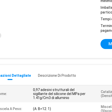
minimo
Imball
partico
Tempi 
Termini
pagam
M
azioni Dettagliate
Descrizione Di Prodotto
0,97 adesivi strutturali del
Catali
ome:
sigillante del silicone del MPa per
(densi
1.41g/Cm3 di alluminio
Miscel
scela A Peso:
(A: B=12: 1)
(viscos