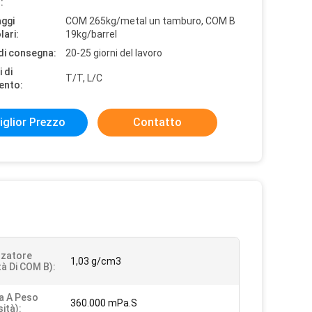
:
aggi
COM 265kg/metal un tamburo, COM B
lari:
19kg/barrel
di consegna:
20-25 giorni del lavoro
 di
T/T, L/C
ento:
iglior Prezzo
Contatto
zzatore
1,03 g/cm3
tà Di COM B):
a A Peso
360.000 mPa.S
ità):