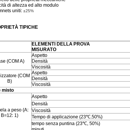
cità di altezza ed alto modulo
nets uniti:
±25%
PRIETÀ TIPICHE
ELEMENTI DEL
MISURATO
Aspett
se (COM A)
Densi
Viscos
Aspett
lizzatore (COM
Densi
B)
Viscos
 misto
Aspet
Densi
ela a peso (A:
Viscos
B=12: 1)
Tempo di applicazion
tempo senza puntina
minuti