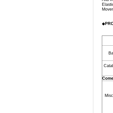
Elasti
Movem
◆
PRO
Ba
Cata
Come
Misc