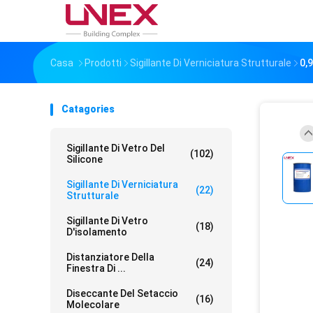
Casa
Prodotti
Sigillante Di Verniciatura Strutturale
0,
Catagories
Sigillante Di Vetro Del
(102)
Silicone
Sigillante Di Verniciatura
(22)
Strutturale
Sigillante Di Vetro
(18)
D'isolamento
Distanziatore Della
(24)
Finestra Di ...
Diseccante Del Setaccio
(16)
Molecolare