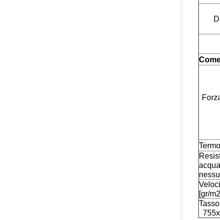
D
Come 
Forza
T
R
nessu
Vel
[gr/m
Ta
755x