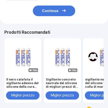
Continua
Prodotti Raccomandati
Il nero calafata il
Sigillante concreto
sigillante neut
sigillante adesivo del
neutrale del silicone
del silicone 17
silicone della cura
di migliori prezzi di
colla di marm
neutra del mattone
UNEX 177, colla
adesiva di vetr
adesiva del gel del
Miglior prezzo
Miglior prezzo
Miglior pr
silicone per marmo