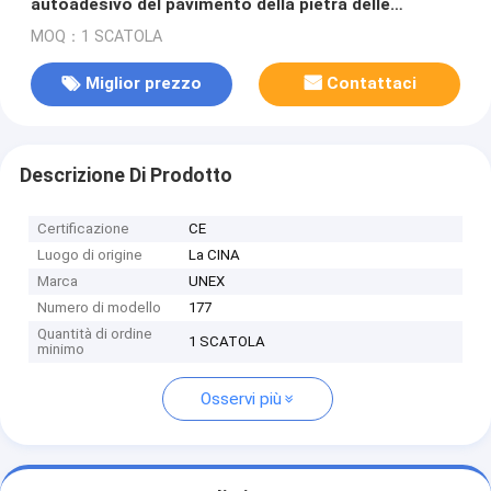
autoadesivo del pavimento della pietra delle
mattonelle della parete UNEX-177
MOQ：1 SCATOLA
Miglior prezzo
Contattaci
Descrizione Di Prodotto
Certificazione
CE
Luogo di origine
La CINA
Marca
UNEX
Numero di modello
177
Quantità di ordine
1 SCATOLA
minimo
Osservi più