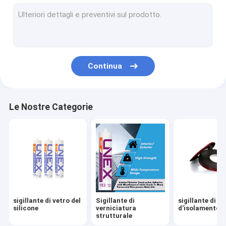
diseccante del setaccio molecolare
Film dello strato intermedio di PVB
EVA Lamination Film
Continua
film astuto
Strumenti stridenti di vetro
Le Nostre Categorie
Strumenti di perforazione di vetro
Hardware di vetro
Pittura di vetro degli smalti
Sollevatore della tazza di aspirazione
sigillante di vetro del
Sigillante di
sigillante di ve
Scaffali di vetro di stoccaggio
silicone
verniciatura
d'isolamento
strutturale