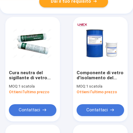
Dai il tuo requisito
Cura neutra del
Componente di vetro
sigillante di vetro
d'isolamento del
resistente alle
silicone due di
MOQ:
1 scatola
MOQ:
1 scatola
intemperie del
Acetoxy del sigillante
Ottieni l'ultimo prezzo
Ottieni l'ultimo prezzo
silicone che calafata
del silicone
non corrosivo
Contattaci
Contattaci