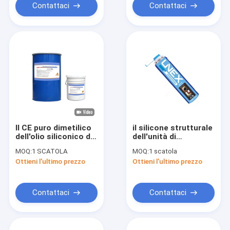
Contattaci
Contattaci
Il CE puro dimetilico
il silicone strutturale
dell'olio siliconico del
dell'unità di
vinile C1 è passato
elaborazione del
MOQ:
1 SCATOLA
MOQ:
1 scatola
sigillante della
Ottieni l'ultimo prezzo
Ottieni l'ultimo prezzo
schiuma di
poliuretano 750ml
spruzza il sigillante
impermeabile
Contattaci
Contattaci