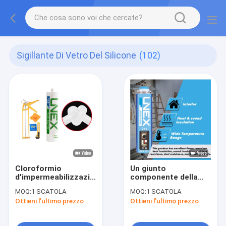
Sigillante Di Vetro Del Silicone
(102)
Cloroformio
Un giunto
d'impermeabilizzazione
componente della
della colla a base
schiuma di
MOQ:
1 SCATOLA
MOQ:
1 SCATOLA
d'acqua Paintable
poliuretano del
Ottieni l'ultimo prezzo
Ottieni l'ultimo prezzo
non tossico
sigillante del silicone