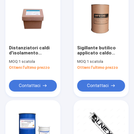
Distanziatori caldi
Sigillante butilico
d'isolamento
applicato caldo
termoplastici butilici
d'isolamento del faro
MOQ:
1 scatola
MOQ:
1 scatola
IG del doppi vetri del
del sigillante di vetro
Ottieni l'ultimo prezzo
Ottieni l'ultimo prezzo
bordo del sigillante di
vetro
Contattaci
Contattaci
Casa
Prodotti
Circa noi