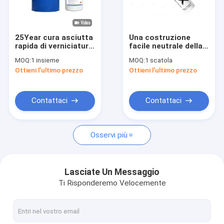
Giro della fabbrica
Controllo di qualità
25Year cura asciutta
Una costruzione
rapida di verniciatura
facile neutrale della
Contattici
strutturale 80 del
guarnizione del
MOQ:
1 insieme
MOQ:
1 scatola
sigillante del silicone
sigillante di vetro del
Ottieni l'ultimo prezzo
Ottieni l'ultimo prezzo
componente della
silicone della parte
Notizie
garanzia due 000
mPa.S
Richieda una citazione
Contattaci
Contattaci
Osservi più
sigillante di vetro del silicone
Sigillante di verniciatura strutturale
Lasciate Un Messaggio
Ti Risponderemo Velocemente
sigillante di vetro d'isolamento
Distanziatore della finestra di alluminio