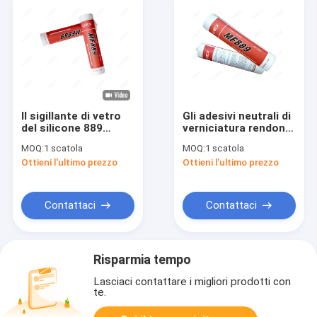
Il sigillante di vetro
Gli adesivi neutrali di
del silicone 889
verniciatura rendono
termoresistenti una
impermeabile il
MOQ:
1 scatola
MOQ:
1 scatola
parte di adesivi di
sigillante del silicone
Ottieni l'ultimo prezzo
Ottieni l'ultimo prezzo
verniciatura neutrali
rende impermeabile
Contattaci
Contattaci
Risparmia tempo
Lasciaci contattare i migliori prodotti con
te.