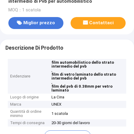
intermedio di Pvb per automobilistico
MOQ：1 scatola
Miglior prezzo
Contattaci
Descrizione Di Prodotto
film automobilistico dello strato
intermedio del pvb
,
film di vetro laminato dello strato
Evidenziare
intermedio del pvb
,
film del pvb di 0.38mm per vetro
laminato
Luogo di origine
La Cina
Marca
UNEX
Quantità di ordine
1 scatola
minimo
Tempi di consegna
20-30 giorni del lavoro