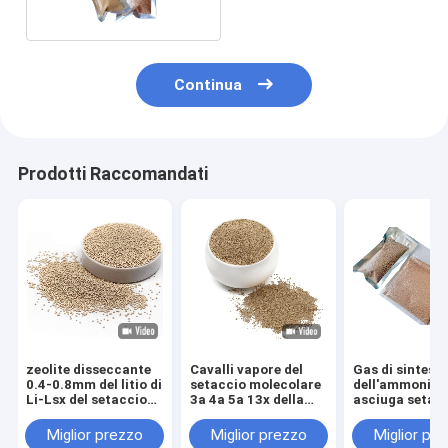
frigorifero
Continua
Prodotti Raccomandati
zeolite disseccante
Cavalli vapore del
Gas di sintesi
0.4-0.8mm del litio di
setaccio molecolare
dell'ammoniac
Li-Lsx del setaccio
3a 4a 5a 13x della
asciuga setac
molecolare del sodio
zeolite
molecolare 13
di cavalli vapore 13x
dell'adsorbente
disseccante c
Miglior prezzo
Miglior prezzo
Miglior pr
1.6-2.5mm
agente