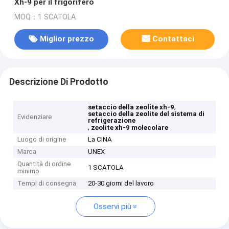
Xh-9 per il frigorifero
MOQ：1 SCATOLA
Miglior prezzo
Contattaci
Descrizione Di Prodotto
,
setaccio della zeolite xh-9
setaccio della zeolite del sistema di
Evidenziare
refrigerazione
,
zeolite xh-9 molecolare
Luogo di origine
La CINA
Marca
UNEX
Quantità di ordine
1 SCATOLA
minimo
Tempi di consegna
20-30 giorni del lavoro
Osservi più