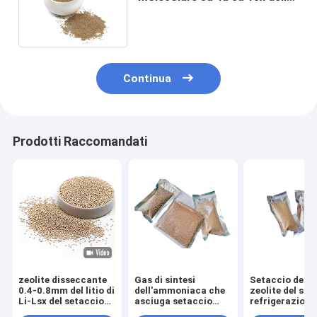
zeolite dell'adsorbente
Continua
Prodotti Raccomandati
zeolite disseccante
Gas di sintesi
Setaccio della
0.4-0.8mm del litio di
dell'ammoniaca che
zeolite del sis
Li-Lsx del setaccio
asciuga setaccio
refrigerazione
molecolare del sodio
molecolare 13x
per il frigorife