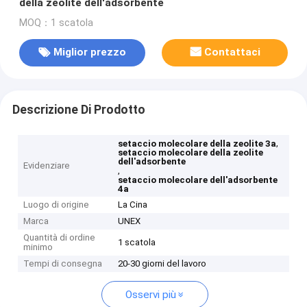
della zeolite dell'adsorbente
MOQ：1 scatola
Miglior prezzo
Contattaci
Descrizione Di Prodotto
,
setaccio molecolare della zeolite 3a
setaccio molecolare della zeolite
dell'adsorbente
Evidenziare
,
setaccio molecolare dell'adsorbente
4a
Luogo di origine
La Cina
Marca
UNEX
Quantità di ordine
1 scatola
minimo
Tempi di consegna
20-30 giorni del lavoro
Osservi più