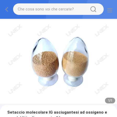
1
/
1
Setaccio molecolare IG asciugantesi ad ossigeno e