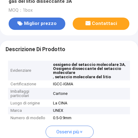
gas del litio disseccante 3A
MOQ：1box
Miglior prezzo
Contattaci
Descrizione Di Prodotto
,
ossigeno del setaccio molecolare 3A
Ossigeno disseccante del setaccio
Evidenziare
molecolare
,
setaccio molecolare del litio
Certificazione
IGCC-IGMA
Imballaggi
Cartone
particolari
Luogo di origine
La CINA
Marca
UNEX
Numero di modello
0.5-0.9mm
Osservi più