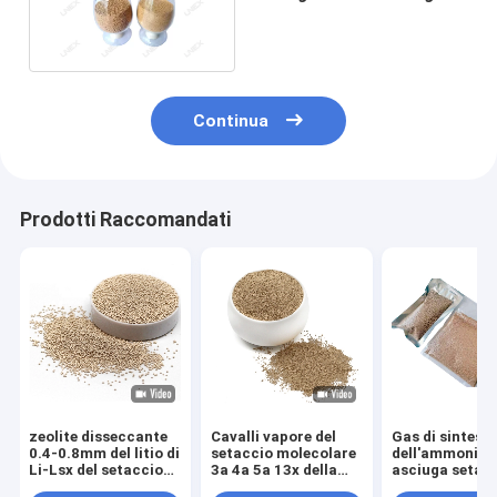
e gas del litio
disseccante 3A
Continua
Prodotti Raccomandati
zeolite disseccante
Cavalli vapore del
Gas di sintesi
0.4-0.8mm del litio di
setaccio molecolare
dell'ammoniac
Li-Lsx del setaccio
3a 4a 5a 13x della
asciuga setac
molecolare del sodio
zeolite
molecolare 13